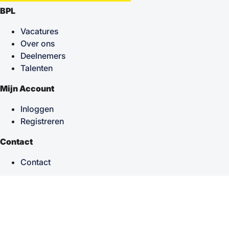
BPL
Vacatures
Over ons
Deelnemers
Talenten
Mijn Account
Inloggen
Registreren
Contact
Contact
keyboard_arrow_up
Terug naar boven
Powered by
TSF
| Alle rechten voorbehouden © 2026
Sitemap
|
Privacy statement
|