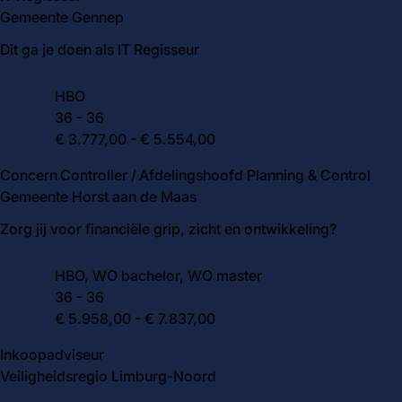
Gemeente Gennep
Dit ga je doen als IT Regisseur
workspace_premium
HBO
watch_later
36
-
36
euro_symbol
€ 3.777,00 - € 5.554,00
Concern Controller / Afdelingshoofd Planning & Control
share
favorite_border
Gemeente Horst aan de Maas
Zorg jij voor financiële grip, zicht en ontwikkeling?
workspace_premium
HBO, WO bachelor, WO master
watch_later
36
-
36
euro_symbol
€ 5.958,00 - € 7.837,00
Inkoopadviseur
share
favorite_border
Veiligheidsregio Limburg-Noord