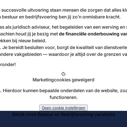
ke succesvolle uitvoering staan mensen die zorgen dat alles
estuur en bedrijfsvoering ben jij zo’n onmisbare kracht.
als juridisch adviseur, het begeleiden van een werving en 
sschien houd jij je bezig met
de financiële onderbouwing va
ken bij nieuw beleid.
it. Je bereidt besluiten voor, borgt de kwaliteit van dienstv
andere vakgebieden — waardoor je altijd over de grenzen van 
eronder!
cookie
Marketingcookies geweigerd
 Hierdoor kunnen bepaalde onderdelen van de website, zoa
functioneren.
Open cookie instellingen
Bekijk onze Bestuur en Bedrijfsvoering vacatures