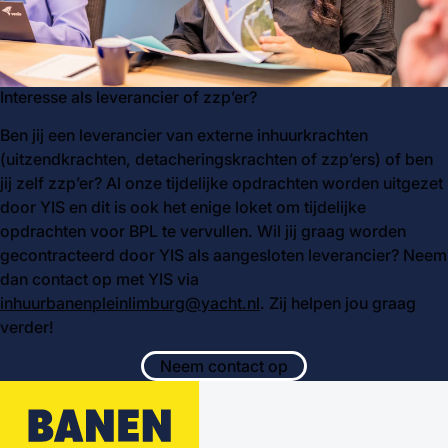
Interesse als leverancier of zzp’er?
Ben jij een leverancier van externe inhuurkrachten
(uitzendkrachten, detacheringskrachten of zzp’ers) of ben
jij zelf zzp’er? Al onze tijdelijke opdrachten worden uitgezet
door YIS en dit is ook het enige loket om tijdelijke
opdrachten voor BPL te vervullen. Wil jij graag worden
gecontracteerd door YIS als aangesloten leverancier? Neem
dan contact op met YIS via
inhuurbanenpleinlimburg@yacht.nl
. Zij helpen jou graag
verder!
Neem contact op