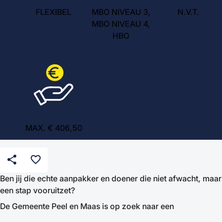
FLEXIBEL
MBO NIVEAU 3,
N.V.T.
MBO NIVEAU 4,
HBO
MAX. € 406,50
share
favorite_border
Ben jij die echte aanpakker en doener die niet afwacht, maar
een stap vooruitzet?
De Gemeente Peel en Maas is op zoek naar een