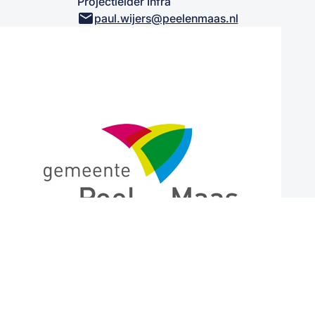
Projectleider Infra
mail
paul.wijers@peelenmaas.nl