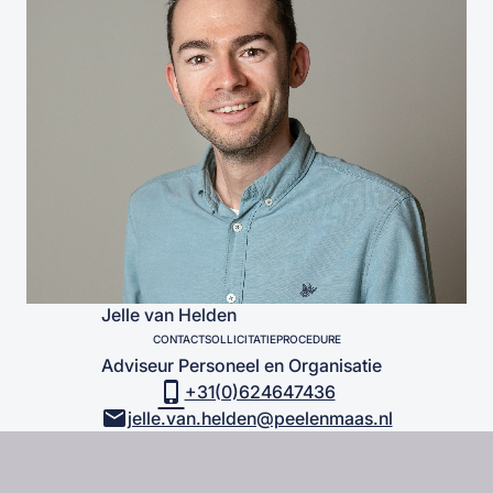
Jelle van Helden
CONTACT
SOLLICITATIEPROCEDURE
Adviseur Personeel en Organisatie
phone_iphone
+31(0)624647436
mail
jelle.van.helden@peelenmaas.nl