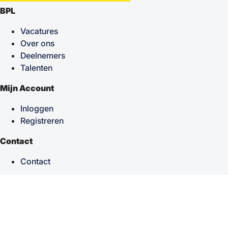
BPL
Vacatures
Over ons
Deelnemers
Talenten
Mijn Account
Inloggen
Registreren
Contact
Contact
keyboard_arrow_up
Terug naar boven
Powered by
TSF
| Alle rechten voorbehouden © 2026
Sitemap
|
Privacy statement
|