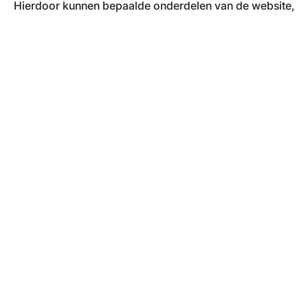
Hierdoor kunnen bepaalde onderdelen van de website,
zoals YouTube-video's en Google Maps, mogelijk niet
correct functioneren.
Open cookie instellingen
BPL
Vacatures
Over ons
Deelnemers
Talenten
Mijn Account