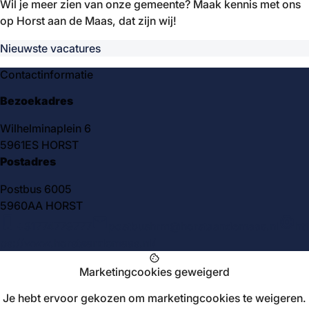
Wil je meer zien van onze gemeente? Maak kennis met ons
op Horst aan de Maas, dat zijn wij!
Nieuwste vacatures
Contactinformatie
Bezoekadres
Wilhelminaplein 6
5961ES HORST
Postadres
Postbus 6005
5960AA HORST
phone_iphone
mail
language
+31774779777
postbushrm@horstaandemaas.nl
htt
ps://www.horstaandemaas.nl/
cookie
Marketingcookies geweigerd
Je hebt ervoor gekozen om marketingcookies te weigeren.