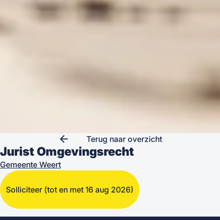
arrow_back
Terug naar overzicht
Jurist Omgevingsrecht
Gemeente Weert
Solliciteer
(tot en met 16 aug 2026)