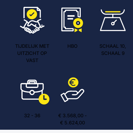
TIJDELIJK MET
HBO
SCHAAL 10,
UITZICHT OP
SCHAAL 9
VAST
32
-
36
€ 3.568,00 -
€ 5.624,00