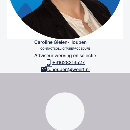
Caroline Gielen-Houben
CONTACT
SOLLICITATIEPROCEDURE
Adviseur werving en selectie
phone_iphone
+31628213527
mail
c.houben@weert.nl