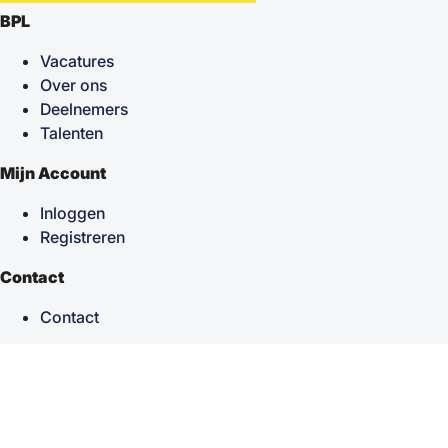
BPL
Vacatures
Over ons
Deelnemers
Talenten
Mijn Account
Inloggen
Registreren
Contact
Contact
keyboard_arrow_up
Terug naar boven
Powered by
TSF
| Alle rechten voorbehouden © 2026
Sitemap
|
Privacy statement
|