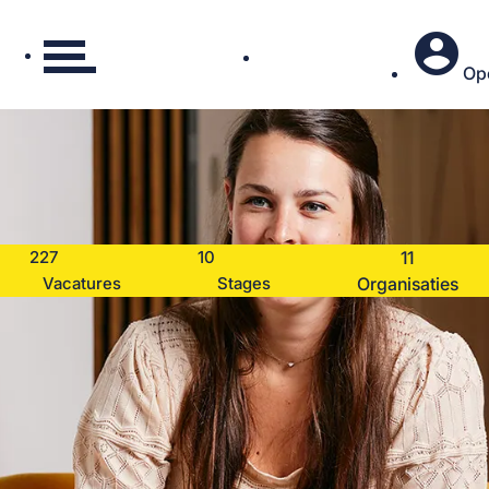
account_circle
Ope
227
10
Vacatures
Stages