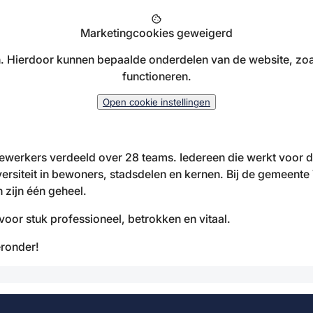
cookie
Marketingcookies geweigerd
 Hierdoor kunnen bepaalde onderdelen van de website, zoa
functioneren.
Open cookie instellingen
erkers verdeeld over 28 teams. Iedereen die werkt voor de 
ersiteit in bewoners, stadsdelen en kernen. Bij de gemeent
 zijn één geheel.
oor stuk professioneel, betrokken en vitaal.
eronder!