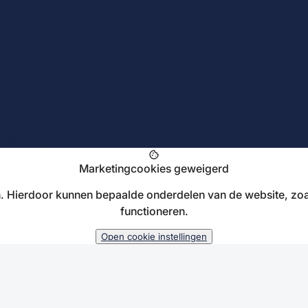
venlo.nl/
cookie
Marketingcookies geweigerd
 Hierdoor kunnen bepaalde onderdelen van de website, zoa
functioneren.
Open cookie instellingen