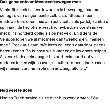
Ook gemeenteambtenaren bewegen mee
Venlo.fit zet niet alleen inwoners in beweging, maar ook
collega’s van de gemeente zelf. Lisa: “Steeds meer
medewerkers doen mee aan activiteiten als padel, zumba of
spinning. Bij het lokale beachvolleybaltoernooi staan we
met bijna honderd collega’s op het veld. En tijdens de
Venloop lopen we al met meer dan tweehonderd mensen
mee.” Freek vult aan: “We leren collega’s daardoor steeds
beter kennen. Zo kunnen we elkaar en de inwoners helpen.
Als een stadsdeelmanager bijvoorbeeld hoort dat veel
ouderen in een wijk nauwelijks buiten komen, dan kunnen
wij mensen verbinden via een beweegactiviteit.”
Nog veel te doen
Lisa en Freek stralen als ze over hun werk praten. “We
hebben al veel bereikt, maar er is nog veel te doen”, zegt
Freek. “We willen heel Venlo fit krijgen.” Lisa sluit zich