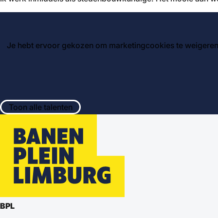
Je hebt ervoor gekozen om marketingcookies te weigeren.
Toon alle talenten
BPL