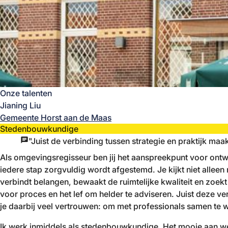
Onze talenten
Jianing Liu
Gemeente Horst aan de Maas
Stedenbouwkundige
"Juist de verbinding tussen strategie en praktijk maa
Als omgevingsregisseur ben jij het aanspreekpunt voor ontwi
iedere stap zorgvuldig wordt afgestemd. Je kijkt niet alleen
verbindt belangen, bewaakt de ruimtelijke kwaliteit en zoe
voor proces en het lef om helder te adviseren. Juist deze ve
je daarbij veel vertrouwen: om met professionals samen te w
Ik werk inmiddels als stedenbouwkundige. Het mooie aan werk