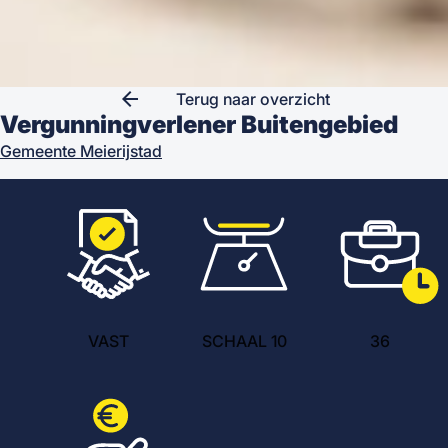
arrow_back
Terug naar overzicht
Vergunningverlener Buitengebied
Gemeente Meierijstad
VAST
SCHAAL 10
36