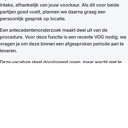
intake, afhankelijk van jouw voorkeur. Als dit voor beide
partijen goed voelt, plannen we daarna graag een
persoonlijk gesprek op locatie.
Een antecedentenonderzoek maakt deel uit van de
procedure. Voor deze functie is een recente VOG nodig; we
vragen je om deze binnen een afgesproken periode aan te
leveren.
Deze vacature staat doorlopend open, maar wacht niet te
lang. We hopen snel van je te horen!
Wil je meer weten over de gemeente Vught? Neem een
kijkje op www.vught.nl en/of www.bezoekvught.nl.
Contactpersonen