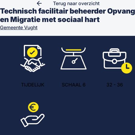
arrow_back
Terug naar overzicht
Technisch facilitair beheerder Opvang
en Migratie met sociaal hart
Gemeente Vught
TIJDELIJK
SCHAAL 6
32
-
36