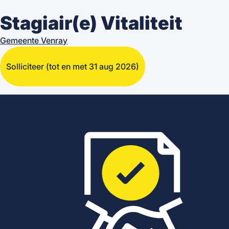
Stagiair(e) Vitaliteit
Gemeente Venray
Solliciteer
(tot en met 31 aug 2026)