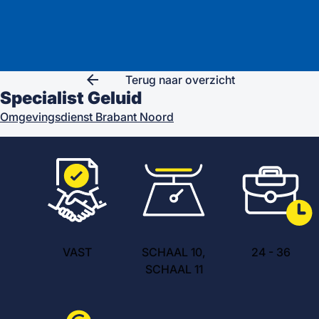
arrow_back
Terug naar overzicht
Specialist Geluid
Omgevingsdienst Brabant Noord
VAST
SCHAAL 10,
24
-
36
SCHAAL 11