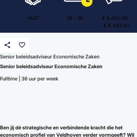
VAST
36
-
36
€ 4.465,00 -
€ 6.343,00
share
favorite_border
Senior beleidsadviseur Economische Zaken
Senior beleidsadviseur Economische Zaken
Fulltime | 36 uur per week
Ben jij dé strategische en verbindende kracht die het
economisch profiel van Veldhoven verder vormgeeft? Wil