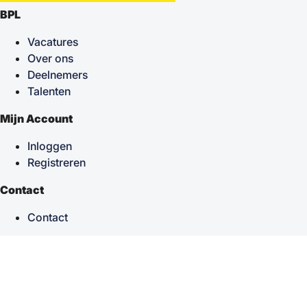
BPL
Vacatures
Over ons
Deelnemers
Talenten
Mijn Account
Inloggen
Registreren
Contact
Contact
keyboard_arrow_up
Terug naar boven
Powered by
TSF
| Alle rechten voorbehouden © 2026
Sitemap
|
Privacy statement
|