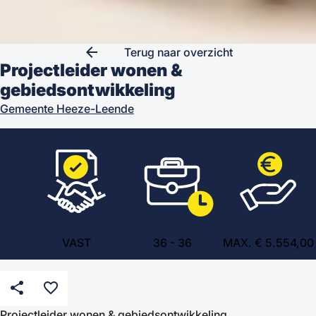
arrow_back
Terug naar overzicht
Projectleider wonen &
gebiedsontwikkeling
Gemeente Heeze-Leende
VAST
36
-
36
MAX. € 5.554,00
share
favorite_border
Projectleider wonen & gebiedsontwikkeling