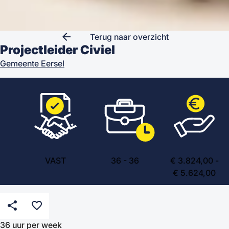
arrow_back
Terug naar overzicht
Projectleider Civiel
Gemeente Eersel
VAST
36
-
36
€ 3.824,00 -
€ 5.624,00
share
favorite_border
36 uur per week