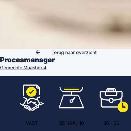
arrow_back
Terug naar overzicht
Procesmanager
Gemeente Maashorst
VAST
SCHAAL 10
36
-
36