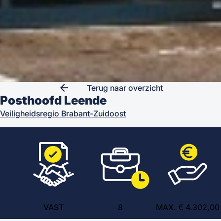
arrow_back
Terug naar overzicht
Posthoofd Leende
Veiligheidsregio Brabant-Zuidoost
VAST
8
MAX. € 4.302,00