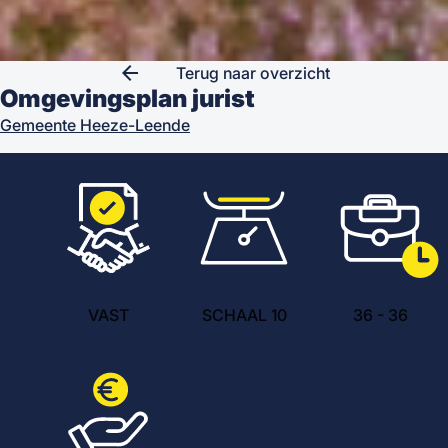
arrow_back
Terug naar overzicht
Omgevingsplan jurist
Gemeente Heeze-Leende
VAST
SCHAAL 10
36
-
36