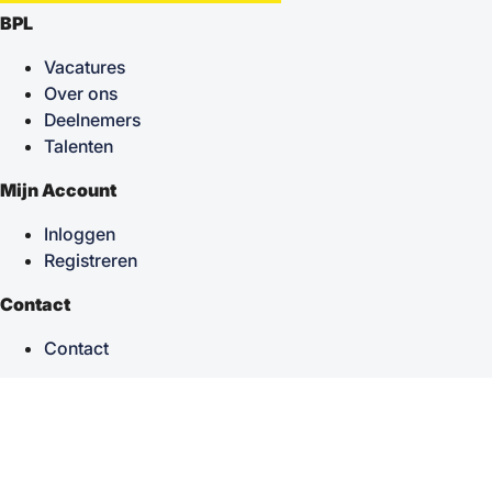
BPL
Vacatures
Over ons
Deelnemers
Talenten
Mijn Account
Inloggen
Registreren
Contact
Contact
keyboard_arrow_up
Terug naar boven
Powered by
TSF
| Alle rechten voorbehouden © 2026
Sitemap
|
Privacy statement
|