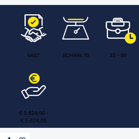
VAST
SCHAAL 10
32
-
36
€ 3.824,00 -
€ 5.624,00