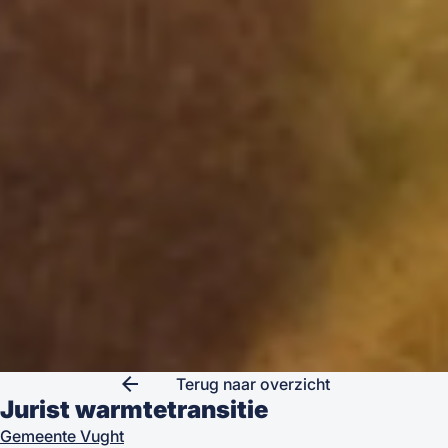
arrow_back
Terug naar overzicht
Jurist warmtetransitie
Gemeente Vught