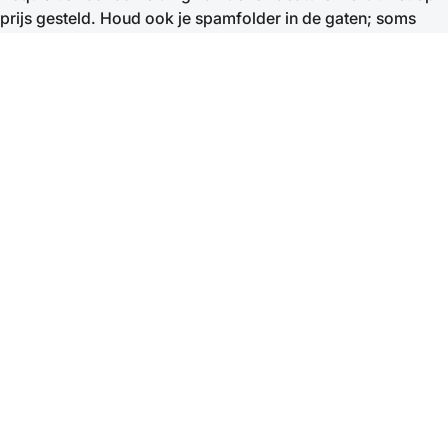
prijs gesteld. Houd ook je spamfolder in de gaten; soms
belanden onze e-mails daar.
Contactpersonen