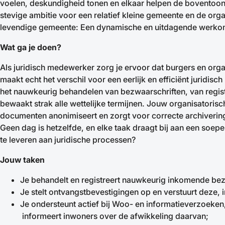
voelen, deskundigheid tonen en elkaar helpen de boventoon v
stevige ambitie voor een relatief kleine gemeente en de organi
levendige gemeente: Een dynamische en uitdagende werko
Wat ga je doen?
Als juridisch medewerker zorg je ervoor dat burgers en org
maakt echt het verschil voor een eerlijk en efficiënt juridi
het nauwkeurig behandelen van bezwaarschriften, van registra
bewaakt strak alle wettelijke termijnen. Jouw organisatorisc
documenten anonimiseert en zorgt voor correcte archivering
Geen dag is hetzelfde, en elke taak draagt bij aan een soepel
te leveren aan juridische processen?
Jouw taken
Je behandelt en registreert nauwkeurig inkomende bezw
Je stelt ontvangstbevestigingen op en verstuurt deze, i
Je ondersteunt actief bij Woo- en informatieverzoeke
informeert inwoners over de afwikkeling daarvan;