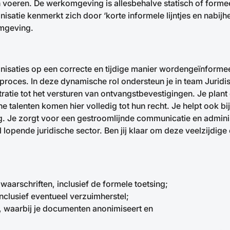
oeren. De werkomgeving is allesbehalve statisch of formeel.
satie kenmerkt zich door ‘korte informele lijntjes en nabijhei
mgeving.
anisaties op een correcte en tijdige manier wordengeïnforme
sch proces. In deze dynamische rol ondersteun je in team Juri
tie tot het versturen van ontvangstbevestigingen. Je plant e
he talenten komen hier volledig tot hun recht. Je helpt ook 
. Je zorgt voor een gestroomlijnde communicatie en adminis
 lopende juridische sector. Ben jij klaar om deze veelzijdige
aarschriften, inclusief de formele toetsing;
nclusief eventueel verzuimherstel;
n, waarbij je documenten anonimiseert en