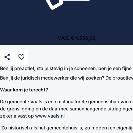
MAX. € 4.556,00
share
favorite_border
Ben jij proactief, sta je stevig in je schoenen, ben je een fij
Ben jij de juridisch medewerker die wij zoeken? De proactiev
Waar kom je terecht?
De gemeente Vaals is een multiculturele gemeenschap van rui
de grensligging en de daarmee samenhangende uitdagingen. 
zeker alvast op
www.vaals.nl
Zo historisch als het gemeentehuis is, zo modern en eigentij