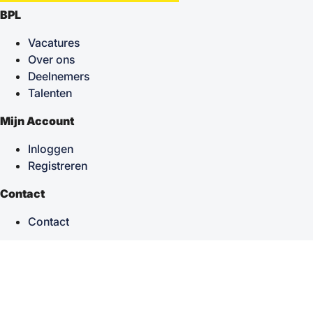
BPL
Vacatures
Over ons
Deelnemers
Talenten
Mijn Account
Inloggen
Registreren
Contact
Contact
keyboard_arrow_up
Terug naar boven
Powered by
TSF
| Alle rechten voorbehouden © 2026
Sitemap
|
Privacy statement
|