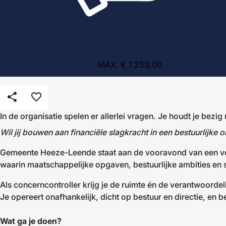
MAX. € 7.253,00
share
favorite_border
In de organisatie spelen er allerlei vragen. Je houdt je bez
Wil jij bouwen aan financiële slagkracht in een bestuurlijke
Gemeente Heeze-Leende staat aan de vooravond van een volgen
waarin maatschappelijke opgaven, bestuurlijke ambities en 
Als concerncontroller krijg je de ruimte én de verantwoordeli
Je opereert onafhankelijk, dicht op bestuur en directie, en b
Wat ga je doen?