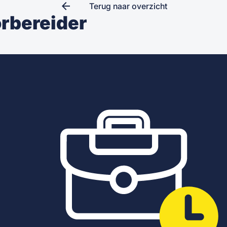
arrow_back
Terug naar overzicht
rbereider