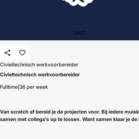
VAST
share
favorite_border
Civieltechnisch werkvoorbereider
Civieltechnisch werkvoorbereider
Fulltime|36 per week
Van scratch af bereid je de projecten voor. Bij iedere muisk
samen met collega’s op te lossen. Want samen klaar je de k