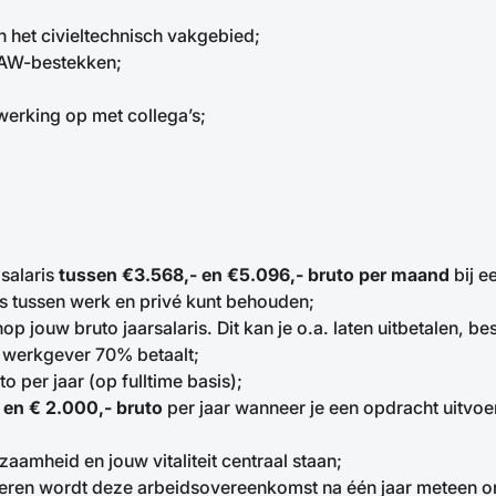
in het civieltechnisch vakgebied;
RAW-bestekken;
erking op met collega’s;
 salaris
tussen €3.568,- en €5.096,- bruto per maand
bij e
ns tussen werk en privé kunt behouden;
p jouw bruto jaarsalaris. Dit kan je o.a. laten uitbetalen, b
werkgever 70% betaalt;
 per jaar (op fulltime basis);
 en € 2.000,- bruto
per jaar wanneer je een opdracht uitvoe
aamheid en jouw vitaliteit centraal staan;
oneren wordt deze arbeidsovereenkomst na één jaar meteen 