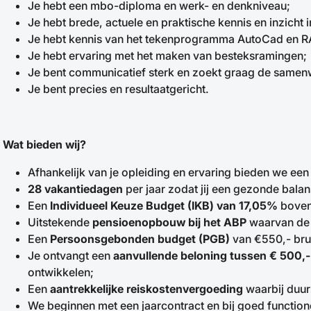
Je hebt een mbo-diploma en werk- en denkniveau;
Je hebt brede, actuele en praktische kennis en inzicht 
Je hebt kennis van het tekenprogramma AutoCad en 
Je hebt ervaring met het maken van besteksramingen;
Je bent communicatief sterk en zoekt graag de samenw
Je bent precies en resultaatgericht.
Wat bieden wij?
Afhankelijk van je opleiding en ervaring bieden we een
28 vakantiedagen
per jaar zodat jij een gezonde bala
Een
Individueel Keuze Budget (IKB) van 17,05%
boveno
Uitstekende
pensioenopbouw bij het ABP
waarvan de 
Een
Persoonsgebonden budget (PGB)
van €550,- bruto
Je ontvangt een
aanvullende beloning tussen
€ 500,-
ontwikkelen;
Een
aantrekkelijke reiskostenvergoeding
waarbij duurz
We beginnen met een jaarcontract en bij goed functi