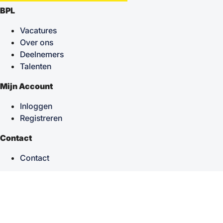
BPL
Vacatures
Over ons
Deelnemers
Talenten
Mijn Account
Inloggen
Registreren
Contact
Contact
keyboard_arrow_up
Terug naar boven
Powered by
TSF
| Alle rechten voorbehouden © 2026
Sitemap
|
Privacy statement
|