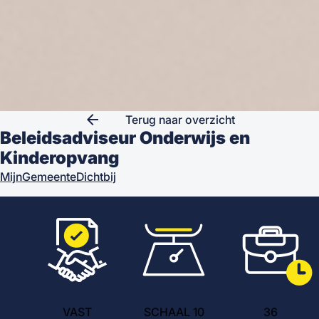
arrow_back
Terug naar overzicht
Beleidsadviseur Onderwijs en
Kinderopvang
MijnGemeenteDichtbij
VAST
SCHAAL 10
36