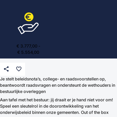
€ 3.777,00 -
€ 5.554,00
share
favorite_border
Je stelt beleidsnota’s, college- en raadsvoorstellen op,
beantwoordt raadsvragen en ondersteunt de wethouders in
bestuurlijke overleggen
Aan tafel met het bestuur: jij draait er je hand niet voor om!
Speel een sleutelrol in de doorontwikkeling van het
onderwijsbeleid binnen onze gemeenten. Out of the box