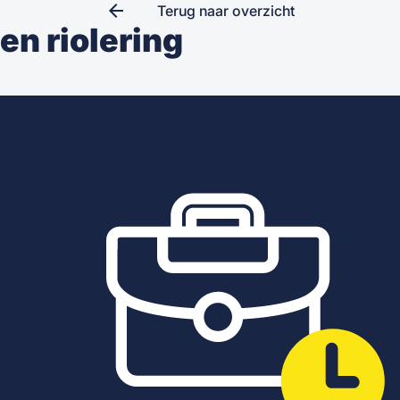
arrow_back
Terug naar overzicht
en riolering