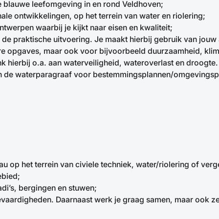
e blauwe leefomgeving in en rond Veldhoven;
nale ontwikkelingen, op het terrein van water en riolering;
werpen waarbij je kijkt naar eisen en kwaliteit;
de praktische uitvoering. Je maakt hierbij gebruik van jouw 
guliere opgaves, maar ook voor bijvoorbeeld duurzaamheid, k
nk hierbij o.a. aan waterveiligheid, wateroverlast en droog
 van de waterparagraaf voor bestemmingsplannen/omgevingsp
op het terrein van civiele techniek, water/riolering of verge
ebied;
adi’s, bergingen en stuwen;
evaardigheden. Daarnaast werk je graag samen, maar ook ze