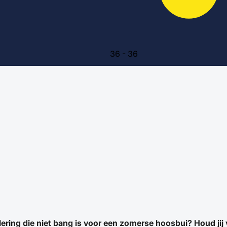
36
-
36
 riolering die niet bang is voor een zomerse hoosbui? Houd