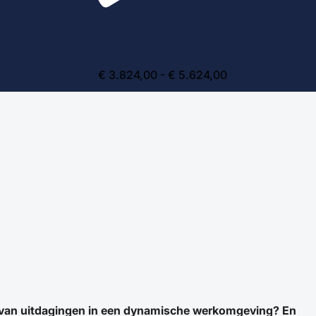
€ 3.824,00 - € 5.624,00
 jij van uitdagingen in een dynamische werkomgeving? En