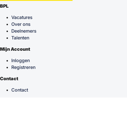
BPL
Vacatures
Over ons
Deelnemers
Talenten
Mijn Account
Inloggen
Registreren
Contact
Contact
keyboard_arrow_up
Terug naar boven
Powered by
TSF
| Alle rechten voorbehouden © 2026
Sitemap
|
Privacy statement
|