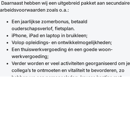
Daarnaast hebben wij een uitgebreid pakket aan secundaire
arbeidsvoorwaarden zoals o.a.:
Een jaarlijkse zomerbonus, betaald
ouderschapsverlof, fietsplan.
iPhone, iPad en laptop in bruikleen;
Volop opleidings- en ontwikkelmogelijkheden;
Een thuiswerkvergoeding én een goede woon-
werkvergoeding;
Verder worden er veel activiteiten georganiseerd om je
collega’s te ontmoeten en vitaliteit te bevorderen, zo
hebben we een personeelsdag, knusse kantine met
elke week soep, een donderdagmiddagborrel, vers
fruit en nog veel meer.
Word jij Adviseur Leefomgeving/ Casemanager I binnen
onze Afdeling Omgeving?
Mail ons je cv en korte motivatiebrief via
www.igom.nl
. De