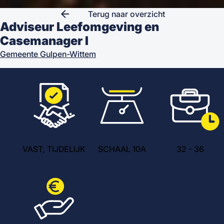
arrow_back
Terug naar overzicht
Adviseur Leefomgeving en
Casemanager I
Gemeente Gulpen-Wittem
VAST, TIJDELIJK
SCHAAL 10A
32
-
36