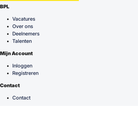
BPL
Vacatures
Over ons
Deelnemers
Talenten
Mijn Account
Inloggen
Registreren
Contact
Contact
keyboard_arrow_up
Terug naar boven
Powered by
TSF
| Alle rechten voorbehouden © 2026
Sitemap
|
Privacy statement
|