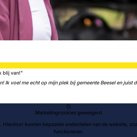
 blij van!"
an! Ik voel me echt op mijn plek bij gemeente Beesel en juist 
cookie
Marketingcookies geweigerd
 Hierdoor kunnen bepaalde onderdelen van de website, zoa
functioneren.