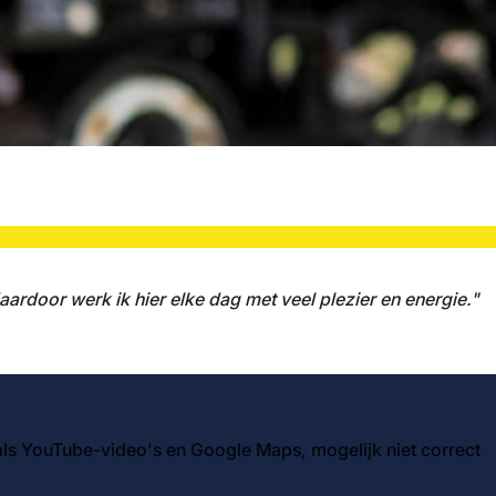
daardoor werk ik hier elke dag met veel plezier en energie."
ls YouTube-video's en Google Maps, mogelijk niet correct