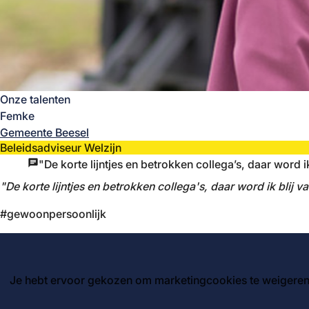
Onze talenten
Femke
Gemeente Beesel
Beleidsadviseur Welzijn
"De korte lijntjes en betrokken collega’s, daar word ik
"De korte lijntjes en betrokken collega's, daar word ik blij v
#gewoonpersoonlijk
Je hebt ervoor gekozen om marketingcookies te weigeren.