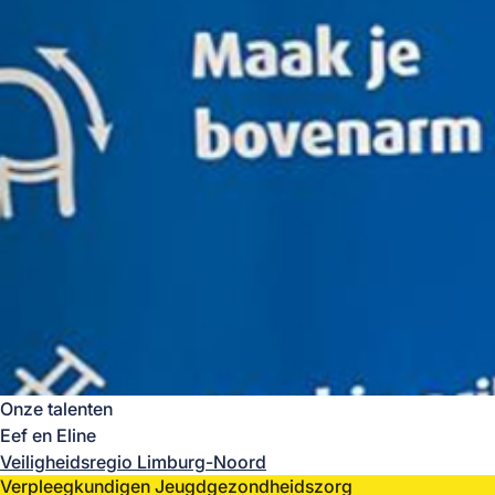
Onze talenten
Eef en Eline
Veiligheidsregio Limburg-Noord
Verpleegkundigen Jeugdgezondheidszorg