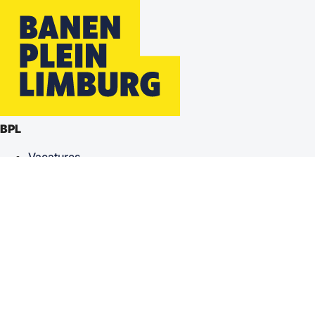
BPL
Vacatures
Over ons
Deelnemers
Talenten
Mijn Account
Inloggen
Registreren
Contact