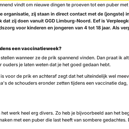
spannend vindt om nieuwe dingen te proeven tot een puber m
 organisatie, zij staan in direct contact met de (jongste)
rk dat zij doen vanuit GGD Limburg-Noord. Eef is Verplee
szorg voor kinderen en jongeren van 4 tot 18 jaar. Als ver
tijdens een vaccinatieweek?
n stellen wanneer ze de prik spannend vinden. Dan praat ik alt
er ouders je laten weten dat je het goed gedaan hebt.
 voor de prik en achteraf zegt dat het uiteindelijk wel meevi
llega's de schouders eronder zetten tijdens een vaccinatie da
s het werk heel erg divers. Zo heb je bijvoorbeeld aan het be
aken met een puber die last heeft van sombere gedachtes. Di