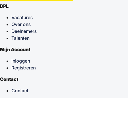
BPL
Vacatures
Over ons
Deelnemers
Talenten
Mijn Account
Inloggen
Registreren
Contact
Contact
keyboard_arrow_up
Terug naar boven
Powered by
TSF
| Alle rechten voorbehouden © 2026
Sitemap
|
Privacy statement
|