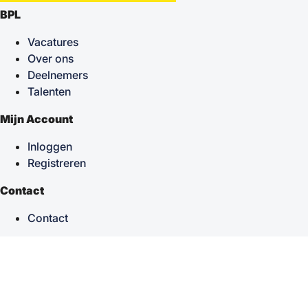
BPL
Vacatures
Over ons
Deelnemers
Talenten
Mijn Account
Inloggen
Registreren
Contact
Contact
keyboard_arrow_up
Terug naar boven
Powered by
TSF
| Alle rechten voorbehouden © 2026
Sitemap
|
Privacy statement
|