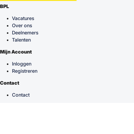
BPL
Vacatures
Over ons
Deelnemers
Talenten
Mijn Account
Inloggen
Registreren
Contact
Contact
keyboard_arrow_up
Terug naar boven
Powered by
TSF
| Alle rechten voorbehouden © 2026
Sitemap
|
Privacy statement
|