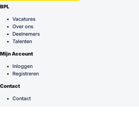
BPL
Vacatures
Over ons
Deelnemers
Talenten
Mijn Account
Inloggen
Registreren
Contact
Contact
keyboard_arrow_up
Terug naar boven
Powered by
TSF
| Alle rechten voorbehouden © 2026
Sitemap
|
Privacy statement
|