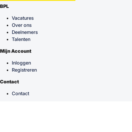
BPL
Vacatures
Over ons
Deelnemers
Talenten
Mijn Account
Inloggen
Registreren
Contact
Contact
keyboard_arrow_up
Terug naar boven
Powered by
TSF
| Alle rechten voorbehouden © 2026
Sitemap
|
Privacy statement
|