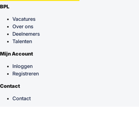
BPL
Vacatures
Over ons
Deelnemers
Talenten
Mijn Account
Inloggen
Registreren
Contact
Contact
keyboard_arrow_up
Terug naar boven
Powered by
TSF
| Alle rechten voorbehouden © 2026
Sitemap
|
Privacy statement
|