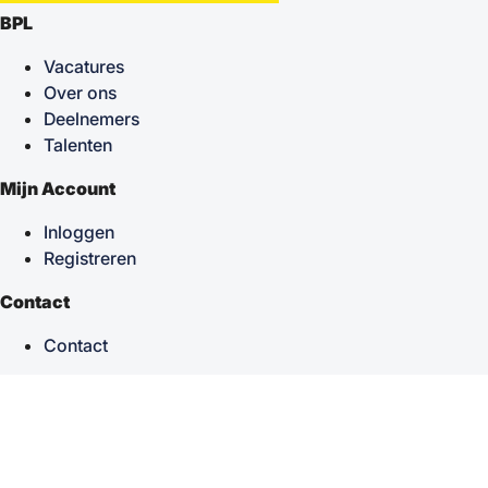
BPL
Vacatures
Over ons
Deelnemers
Talenten
Mijn Account
Inloggen
Registreren
Contact
Contact
keyboard_arrow_up
Terug naar boven
Powered by
TSF
| Alle rechten voorbehouden © 2026
Sitemap
|
Privacy statement
|