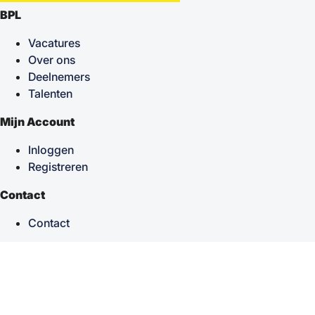
BPL
Vacatures
Over ons
Deelnemers
Talenten
Mijn Account
Inloggen
Registreren
Contact
Contact
keyboard_arrow_up
Terug naar boven
Powered by
TSF
| Alle rechten voorbehouden © 2026
Sitemap
|
Privacy statement
|