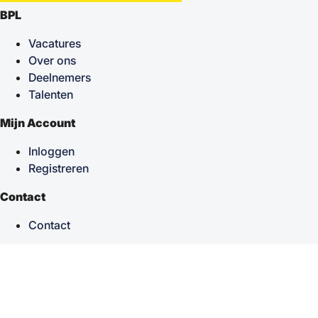
BPL
Vacatures
Over ons
Deelnemers
Talenten
Mijn Account
Inloggen
Registreren
Contact
Contact
keyboard_arrow_up
Terug naar boven
Powered by
TSF
| Alle rechten voorbehouden © 2026
Sitemap
|
Privacy statement
|