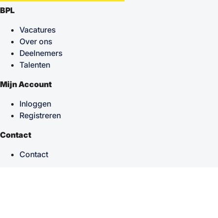
BPL
Vacatures
Over ons
Deelnemers
Talenten
Mijn Account
Inloggen
Registreren
Contact
Contact
keyboard_arrow_up
Terug naar boven
Powered by
TSF
| Alle rechten voorbehouden © 2026
Sitemap
|
Privacy statement
|